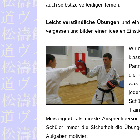
auch selbst zu verteidigen lernen.
Leicht verständliche Übungen
und ei
vergessen und bilden einen idealen Einst
Wir 
kla
Part
die 
was 
jede
Schü
Trai
Meistergrad, als direkte Ansprechperso
Schüler immer die Sicherheit die Übun
Aufgaben motiviert!