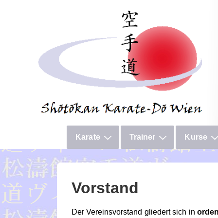
↓
Zum
Inhalt
Hauptnavigation
Karate
Trainer
Kurse
Vorstand
Der Vereinsvorstand gliedert sich in
orden