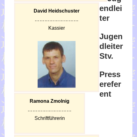
endlei
David Heidschuster
ter
………………………
Kassier
Jugen
dleiter
Stv.
Press
erefer
ent
Ramona Zmolnig
………………………
Schriftführerin